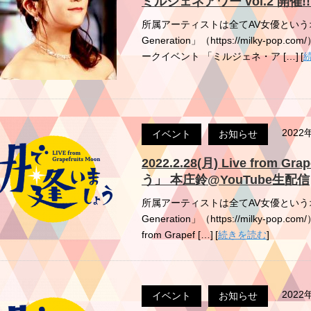
ミルジェネアワー vol.2 開催
所属アーティストは全てAV女優というオン
Generation」（https://milky
ークイベント 「ミルジェネ・ア […]
[
2022
イベント
お知らせ
2022.2.28(月) Live from 
う」 本庄鈴@YouTube生配信
所属アーティストは全てAV女優というオン
Generation」（https://milky-p
from Grapef […]
[
続きを読む
]
2022
イベント
お知らせ