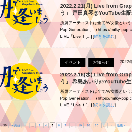
2022.2.21(月) Live from 
う」 戸田真琴@YouTube生
所属アーティストは全てAV女優というオ
Pop Generation」（https://mil
LIVE「Live f […]
[
続きを読む
]
2022
イベント
お知らせ
2022.2.16(水) Live from 
う」 希島あいり@YouTube
所属アーティストは全てAV女優というオ
Pop Generation」（https://mil
LIVE「Live f […]
[
続きを読む
]
5 / 30
« 先頭
«
...
3
4
5
6
7
...
10
20
30
...
»
最後 »