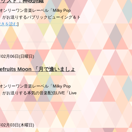
!! ゲスト：神咲詩織
リーワン音楽レーベル「Milky Pop
-pop.com/）がお送りするパブリックビューイング＆ト
続きを読む
]
年02月06日(日曜日)
Grapefruits Moon 「月で逢いましょ
リーワン音楽レーベル「Milky Pop
op.com/）がお送りする本気の音楽配信LIVE「Live
年02月03日(木曜日)