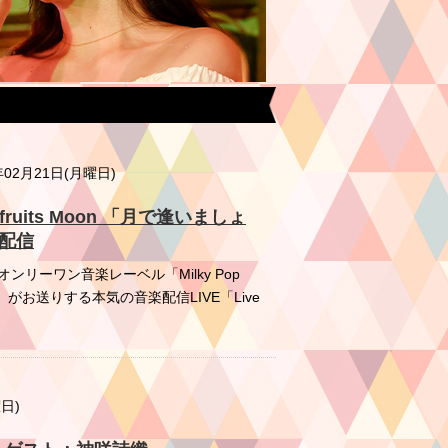
年02月21日(月曜日)
rapefruits Moon 「月で逢いましょ
生配信
リーワン音楽レーベル「Milky Pop
op.com/）がお送りする本気の音楽配信LIVE「Live
曜日)