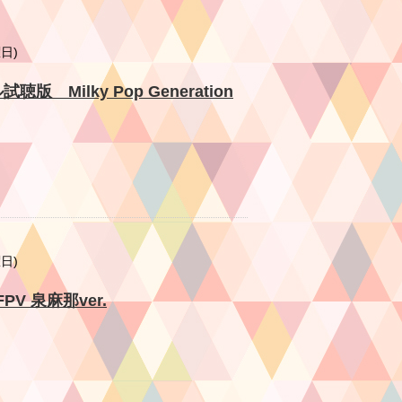
曜日)
ル試聴版 Milky Pop Generation
曜日)
CFPV 泉麻那ver.