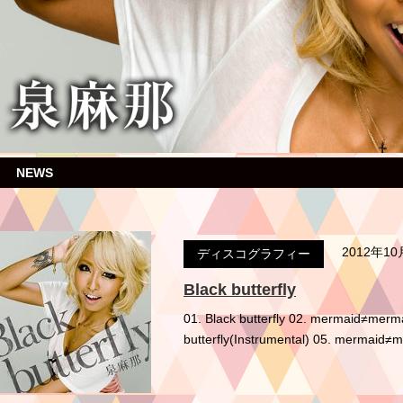
NEWS
2012年1
ディスコグラフィー
Black butterfly
01. Black butterfly 02. mermaid≠m
butterfly(Instrumental) 05. mermaid≠