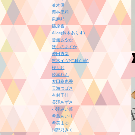
並木優
栗林里莉
泉麻那
篠原杏
Alice(鈴木ありす)
音無さやか
ほしのあすか
沖田杏梨
悠木イヴ(仁科百華)
桜りお
綾瀬れん
友田彩也香
天海つばさ
有村千佳
長澤あずさ
小滝みい菜
希島あいり
希美まゆ
阿部乃みく