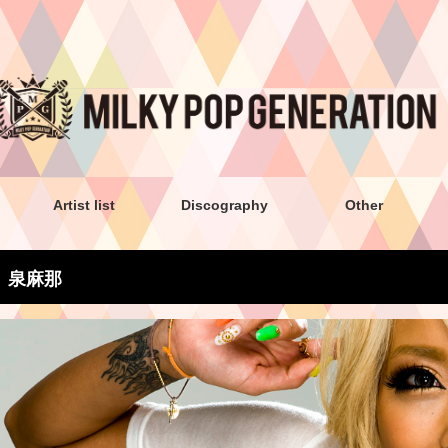
Artist list
Discography
Other
泉麻那