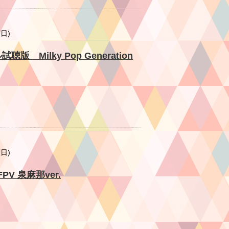
曜日)
ル試聴版 Milky Pop Generation
曜日)
CFPV 泉麻那ver.