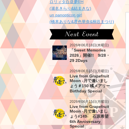
ロリィタ白昼夢RH
(瀬名きらり&結まきな)
un panopticon girl
(橋本ありな&君色華奈&桐谷まつり)
2026年06月18日(木曜日)
「Sweet Memories
2026」開催!! 9/28・
29 2Days
2026年06月15日(月曜日)
Live from Grapefruit
Moon -月で逢いまし
ょう＃150 橘メアリー
Birthday Special
2026年06月15日(月曜日)
Live from Grapefruit
Moon -月で逢いまし
ょう#149- 石原希望
6th Anniversary
Special