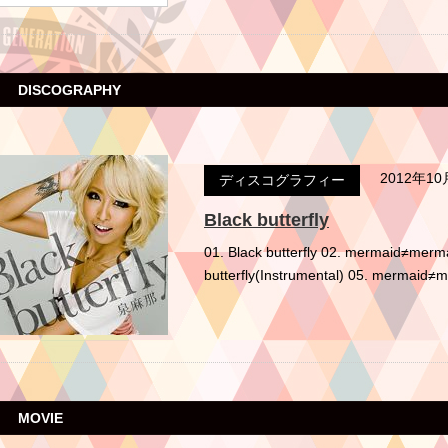
DISCOGRAPHY
2012年1
ディスコグラフィー
Black butterfly
01. Black butterfly 02. mermaid≠m
butterfly(Instrumental) 05. mermaid≠
MOVIE