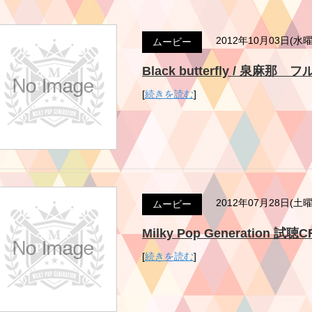
2012年10月03日(水
ムービー
Black butterfly / 泉麻那 フ
[
続きを読む
]
2012年07月28日(土
ムービー
Milky Pop Generation 試聴
[
続きを読む
]