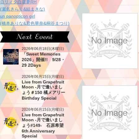
ロリィタ白昼夢RH
(瀬名きらり&結まきな)
un panopticon girl
(橋本ありな&君色華奈&桐谷まつり)
2026年06月18日(木曜日)
「Sweet Memories
2026」開催!! 9/28・
29 2Days
2026年06月15日(月曜日)
Live from Grapefruit
Moon -月で逢いまし
ょう＃150 橘メアリー
Birthday Special
2026年06月15日(月曜日)
Live from Grapefruit
Moon -月で逢いまし
ょう#149- 石原希望
6th Anniversary
Special