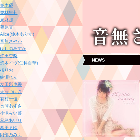
並木優
栗林里莉
泉麻那
篠原杏
Alice(鈴木ありす)
音無さやか
ほしのあすか
沖田杏梨
NEWS
悠木イヴ(仁科百華)
桜りお
綾瀬れん
友田彩也香
天海つばさ
有村千佳
長澤あずさ
小滝みい菜
希島あいり
希美まゆ
阿部乃みく