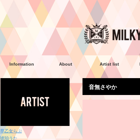
Information
About
Artist list
音無さやか
早乙女らぶ
琥珀うた