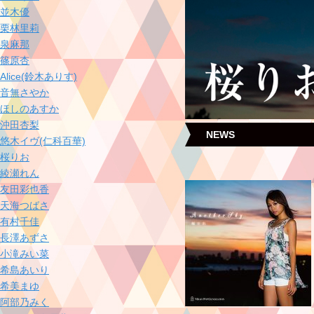
並木優
栗林里莉
泉麻那
篠原杏
Alice(鈴木ありす)
音無さやか
ほしのあすか
沖田杏梨
NEWS
悠木イヴ(仁科百華)
桜りお
綾瀬れん
友田彩也香
天海つばさ
有村千佳
長澤あずさ
小滝みい菜
希島あいり
希美まゆ
阿部乃みく