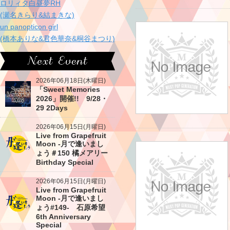
ロリィタ白昼夢RH
(瀬名きらり&結まきな)
un panopticon girl
(橋本ありな&君色華奈&桐谷まつり)
2026年06月18日(木曜日)
「Sweet Memories
2026」開催!! 9/28・
29 2Days
2026年06月15日(月曜日)
Live from Grapefruit
Moon -月で逢いまし
ょう＃150 橘メアリー
Birthday Special
2026年06月15日(月曜日)
Live from Grapefruit
Moon -月で逢いまし
ょう#149- 石原希望
6th Anniversary
Special