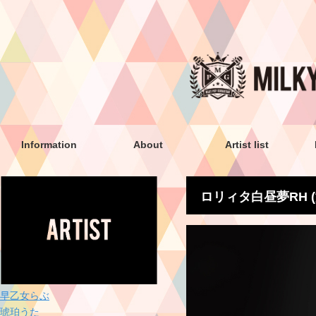
Information
About
Artist list
ロリィタ白昼夢RH 
早乙女らぶ
琥珀うた