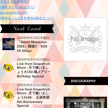
ロリィタ白昼夢RH
(瀬名きらり&結まきな)
un panopticon girl
(橋本ありな&君色華奈&桐谷まつり)
2026年06月18日(木曜日)
「Sweet Memories
2026」開催!! 9/28・
29 2Days
2026年06月15日(月曜日)
Live from Grapefruit
Moon -月で逢いまし
ょう＃150 橘メアリー
Birthday Special
DISCOGRAPHY
2026年06月15日(月曜日)
Live from Grapefruit
Moon -月で逢いまし
ょう#149- 石原希望
6th Anniversary
Special