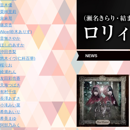
並木優
栗林里莉
泉麻那
篠原杏
Alice(鈴木ありす)
音無さやか
ほしのあすか
沖田杏梨
NEWS
悠木イヴ(仁科百華)
桜りお
綾瀬れん
友田彩也香
天海つばさ
有村千佳
長澤あずさ
小滝みい菜
希島あいり
希美まゆ
阿部乃みく