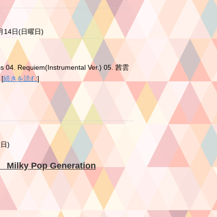
0月14日(日曜日)
s 04. Requiem(Instrumental Ver.) 05. 茜雲
[
続きを読む
]
曜日)
lky Pop Generation