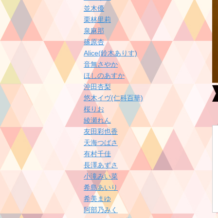
並木優
栗林里莉
泉麻那
篠原杏
Alice(鈴木ありす)
音無さやか
ほしのあすか
沖田杏梨
悠木イヴ(仁科百華)
桜りお
綾瀬れん
友田彩也香
天海つばさ
有村千佳
長澤あずさ
小滝みい菜
希島あいり
希美まゆ
阿部乃みく