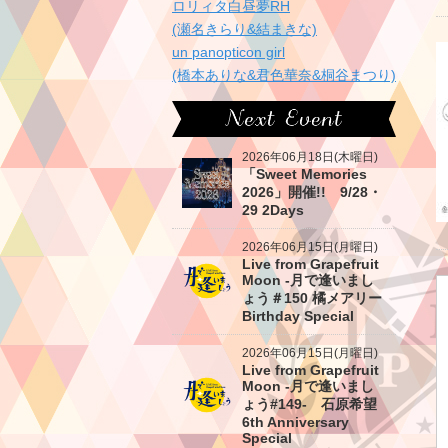
ロリィタ白昼夢RH
(瀬名きらり&結まきな)
un panopticon girl
(橋本ありな&君色華奈&桐谷まつり)
2026年06月18日(木曜日)
「Sweet Memories
2026」開催!! 9/28・
29 2Days
2026年06月15日(月曜日)
Live from Grapefruit
Moon -月で逢いまし
ょう＃150 橘メアリー
Birthday Special
2026年06月15日(月曜日)
Live from Grapefruit
Moon -月で逢いまし
ょう#149- 石原希望
6th Anniversary
Special