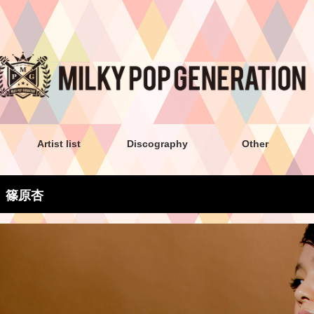
Artist list
Discography
Other
篠原杏