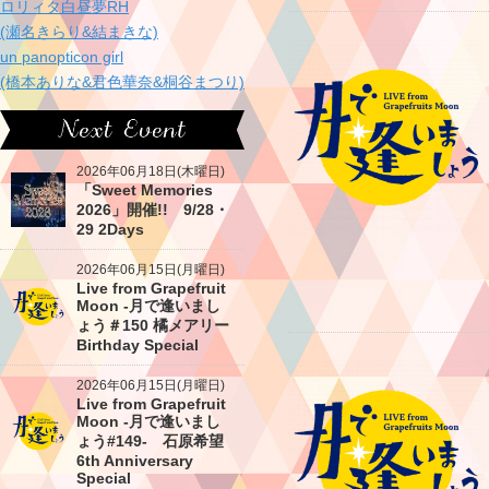
ロリィタ白昼夢RH
(瀬名きらり&結まきな)
un panopticon girl
(橋本ありな&君色華奈&桐谷まつり)
2026年06月18日(木曜日)
「Sweet Memories
2026」開催!! 9/28・
29 2Days
2026年06月15日(月曜日)
Live from Grapefruit
Moon -月で逢いまし
ょう＃150 橘メアリー
Birthday Special
2026年06月15日(月曜日)
Live from Grapefruit
Moon -月で逢いまし
ょう#149- 石原希望
6th Anniversary
Special