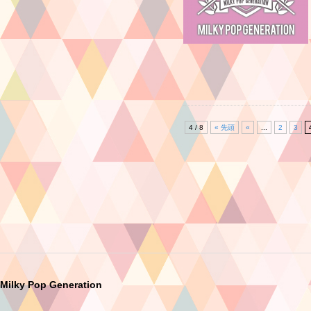
4 / 8
« 先頭
«
...
2
3
Milky Pop Generation