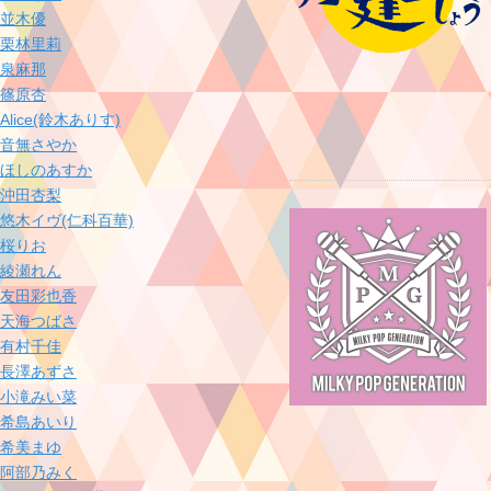
並木優
栗林里莉
泉麻那
篠原杏
Alice(鈴木ありす)
音無さやか
ほしのあすか
沖田杏梨
悠木イヴ(仁科百華)
桜りお
綾瀬れん
友田彩也香
天海つばさ
有村千佳
長澤あずさ
小滝みい菜
希島あいり
希美まゆ
阿部乃みく