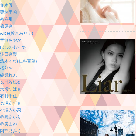
並木優
栗林里莉
泉麻那
篠原杏
Alice(鈴木ありす)
音無さやか
ほしのあすか
沖田杏梨
悠木イヴ(仁科百華)
桜りお
綾瀬れん
友田彩也香
天海つばさ
有村千佳
長澤あずさ
小滝みい菜
希島あいり
希美まゆ
阿部乃みく