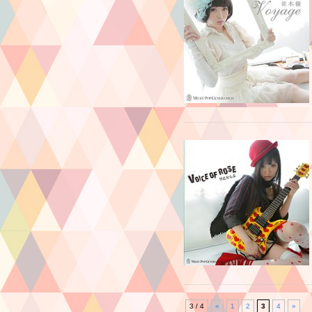
3 / 4
«
1
2
3
4
»