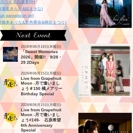
ロリィタ白昼夢RH
(瀬名きらり&結まきな)
un panopticon girl
(橋本ありな&君色華奈&桐谷まつり)
2026年06月18日(木曜日)
「Sweet Memories
2026」開催!! 9/28・
29 2Days
2026年06月15日(月曜日)
Live from Grapefruit
Moon -月で逢いまし
ょう＃150 橘メアリー
Birthday Special
2026年06月15日(月曜日)
Live from Grapefruit
Moon -月で逢いまし
ょう#149- 石原希望
6th Anniversary
Special