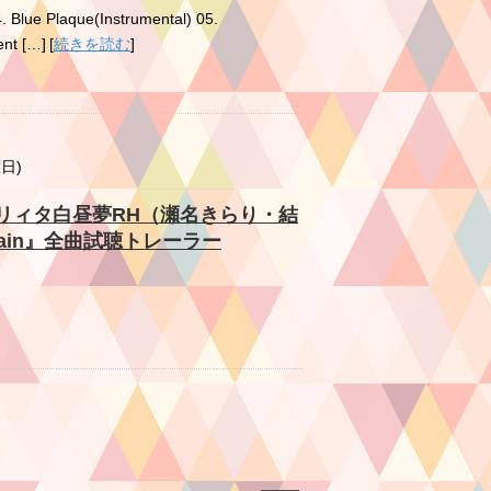
. Blue Plaque(Instrumental) 05.
ent […]
[
続きを読む
]
曜日)
ion】ロリィタ白昼夢RH（瀬名きらり・結
er Rain』全曲試聴トレーラー