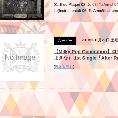
01. Blue Plaque 02. Je 03. To Arms! 04
Je(Instrumental) 06. To Arms!(Instrum
2018年01月27日(土
ムービー
【Milky Pop Generat
まきな） 1st Single『Aft
[
続きを読む
]