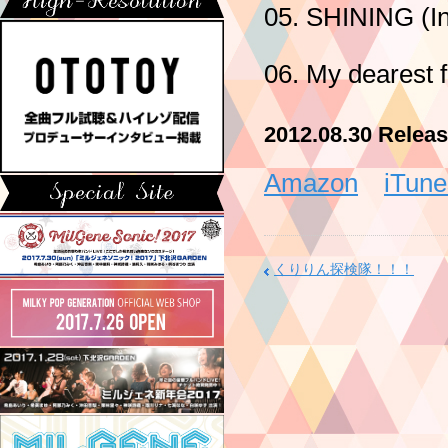
05. SHINING (In
06. My dearest f
2012.08.30 Rel
Amazon
iTune
くりりん探検隊！！！