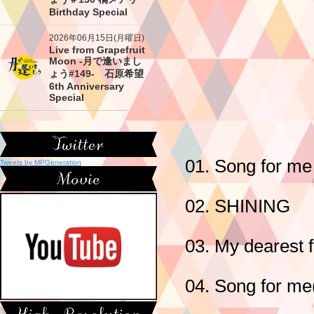
Birthday Special
2026年06月15日(月曜日)
Live from Grapefruit
Moon -月で逢いまし
ょう#149- 石原希望
6th Anniversary
Special
01. Song for me
Tweets by MPGeneration
02. SHINING
03. My dearest f
04. Song for me