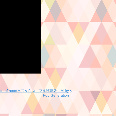
ice of rose/早乙女らぶ フル試聴版 Milky
Pop Generation