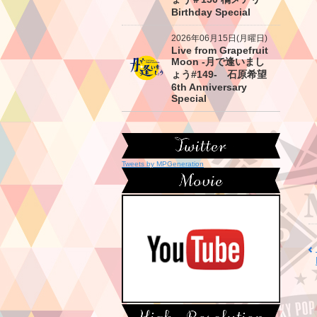
Birthday Special
2026年06月15日(月曜日)
Live from Grapefruit
Moon -月で逢いまし
ょう#149- 石原希望
6th Anniversary
Special
Tweets by MPGeneration