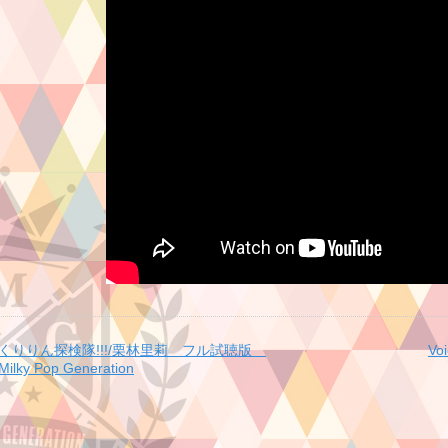
くりりん探検隊!!!/栗林里莉 フル試聴版
Vo
Milky Pop Generation