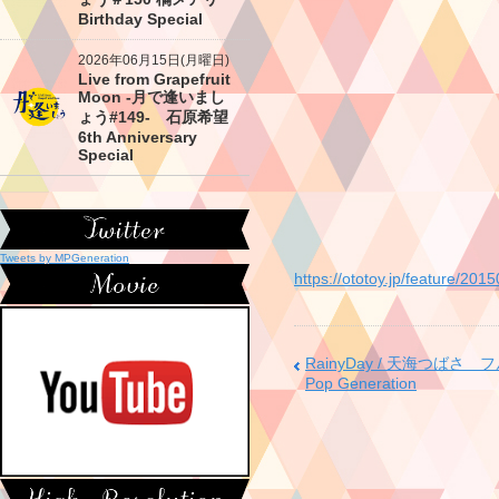
Birthday Special
2026年06月15日(月曜日)
Live from Grapefruit
Moon -月で逢いまし
ょう#149- 石原希望
6th Anniversary
Special
Tweets by MPGeneration
https://ototoy.jp/feature/20
RainyDay / 天海つばさ 
Pop Generation