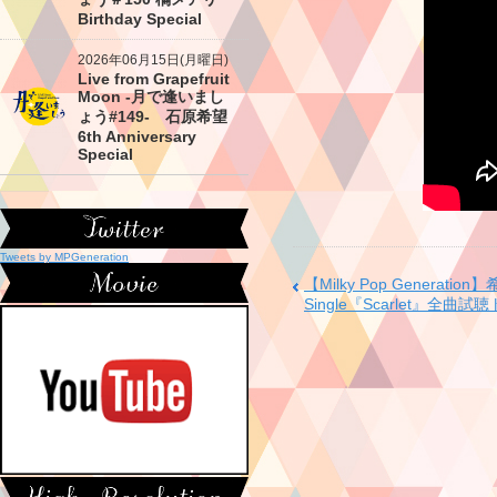
Birthday Special
2026年06月15日(月曜日)
Live from Grapefruit
Moon -月で逢いまし
ょう#149- 石原希望
6th Anniversary
Special
Tweets by MPGeneration
【Milky Pop Generatio
Single『Scarlet』全曲