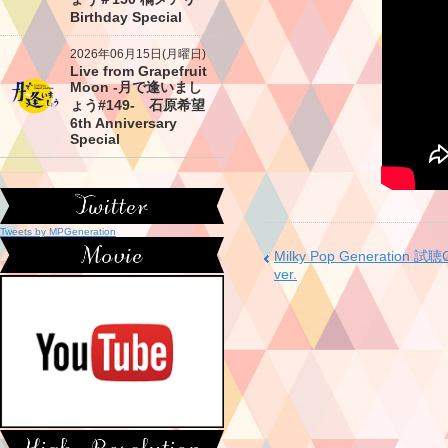
Birthday Special
2026年06月15日(月曜日)
Live from Grapefruit
Moon -月で逢いまし
ょう#149- 石原希望
6th Anniversary
Special
Tweets by MPGeneration
Milky Pop Generation
ver.