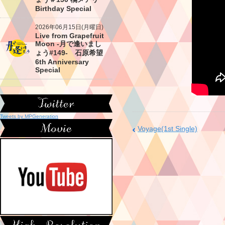
Birthday Special
2026年06月15日(月曜日)
Live from Grapefruit
Moon -月で逢いまし
ょう#149- 石原希望
6th Anniversary
Special
Tweets by MPGeneration
Voyage(1st Single)