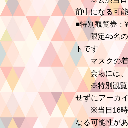
前中になる可
■特別観覧券：¥
限定45名の
トです
マスクの着用
会場には、体
※特別観覧券
せずにアーカ
※当日16時
なる可能性が