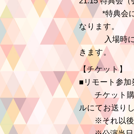
21:15 特典
*特典会にご
なります。
入場時に確認
きます。
【チケット】
■リモート参加券：
チケット購入
ルにてお送り
※それ以後に
※公演当日16