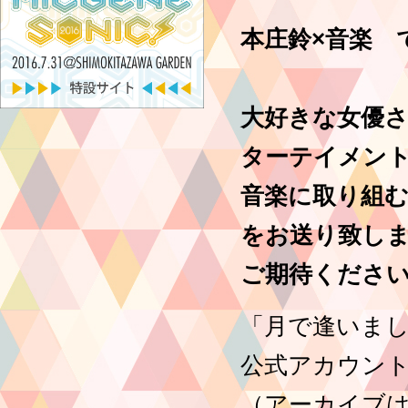
本庄鈴×音楽 
大好きな女優
ターテイメン
音楽に取り組
をお送り致し
ご期待くださ
「月で逢いまし
公式アカウント
（アーカイブは