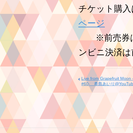
チケット購入
ページ
※前売券は
ンビニ決済は
Live from Grapefruit 
#60- 希島あいり@YouTu