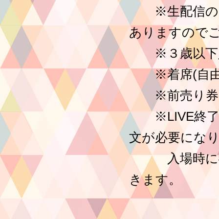
※生配信のた
ありますので
※３歳以下
※着席(自由
※前売り券の
※LIVE終了
文が必要にな
入場時に確認
きます。