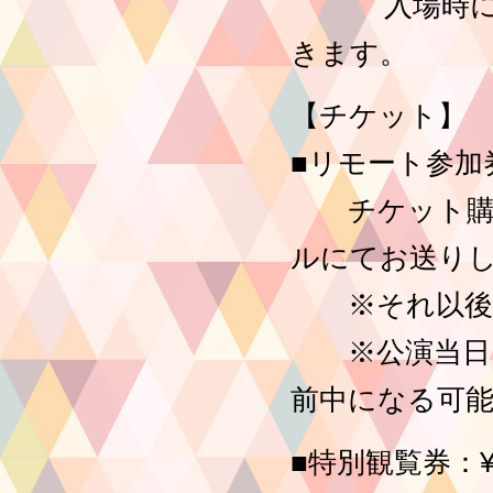
入場時に確認
きます。
【チケット】
■リモート参加券：
チケット購入
ルにてお送り
※それ以後に
※公演当日16
前中になる可
■特別観覧券：¥