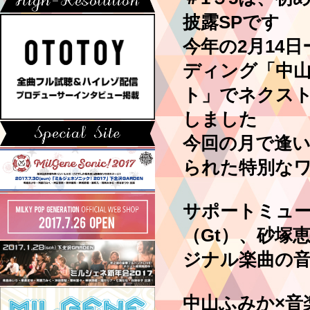
披露SPです
今年の2月14
ディング「中
ト」でネクスト
しました
今回の月で逢い
られた特別な
サポートミュ
（Gt）、砂塚
ジナル楽曲の
中山ふみか×音