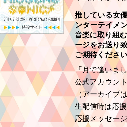
推している女
ンターテイメ
音楽に取り組
ージをお送り
ご期待くださ
「月で逢いまし
公式アカウント
（アーカイブは
生配信時は応援
応援メッセー