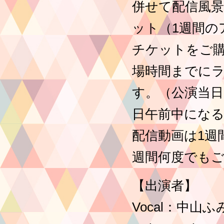
併せて配信風景
ット（1週間の
チケットをご購
場時間までに
す。（公演当日
日午前中にな
配信動画は1週
週間何度でも
【出演者】
Vocal：中山ふ