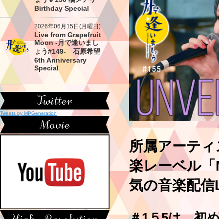
Birthday Special
2026年06月15日(月曜日)
Live from Grapefruit
Moon -月で逢いまし
ょう#149- 石原希望
6th Anniversary
Special
Tweets by MPGeneration
所属アーティ
楽レーベル「Mi
気の音楽配信
＃1５5は、初