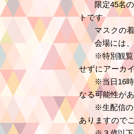
限定45名の
トです
マスクの着用
会場には、体
※特別観覧券
せずにアーカ
※当日16時
なる可能性が
※生配信のた
ありますので
※３歳以下