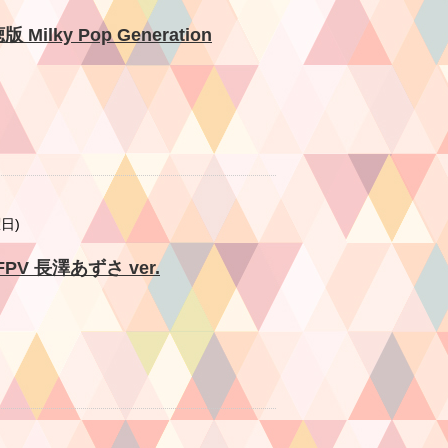
lky Pop Generation
曜日)
聴CFPV 長澤あずさ ver.