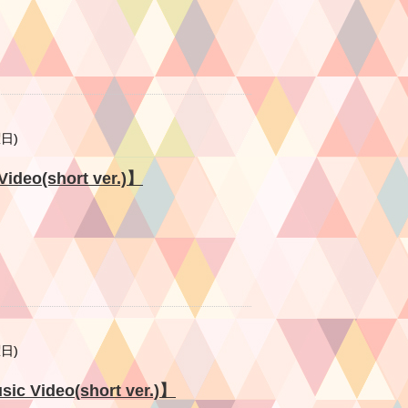
曜日)
o(short ver.)】
曜日)
ideo(short ver.)】