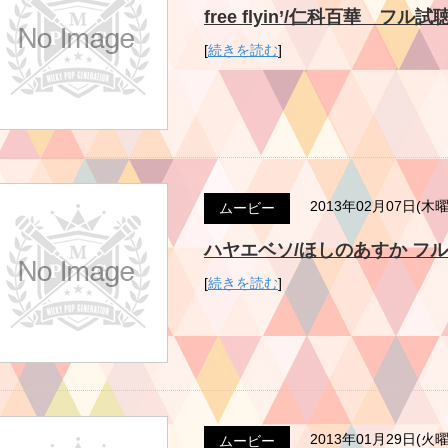
free flyin’/仁科百華 フル試聴版
[
続きを読む
]
2013年02月07日(木
ムービー
ハヤエベソ/ほしのあすか フル試聴版 
[
続きを読む
]
2013年01月29日(火
ムービー