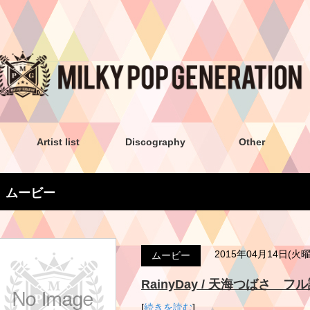
Artist list
Discography
Other
ムービー
2015年04月14日(火
ムービー
RainyDay / 天海つばさ フル試聴
[
続きを読む
]