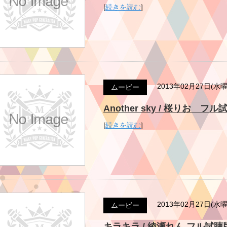
[
続きを読む
]
2013年02月27日(水
ムービー
Another sky / 桜りお フル試聴
[
続きを読む
]
2013年02月27日(水
ムービー
キラキラ / 綾瀬れん フル試聴版 Mi