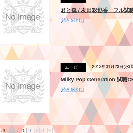
君と僕 / 友田彩也香 フル試聴版 Mi
[
続きを読む
]
2013年01月23日(水
ムービー
Milky Pop Generation 試
[
続きを読む
]
2 / 5
«
1
2
3
4
5
»