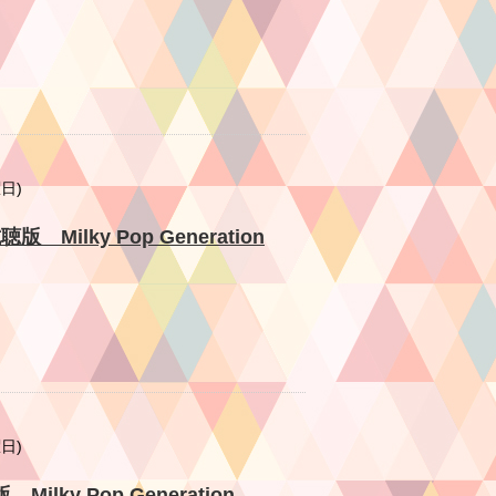
曜日)
版 Milky Pop Generation
曜日)
lky Pop Generation