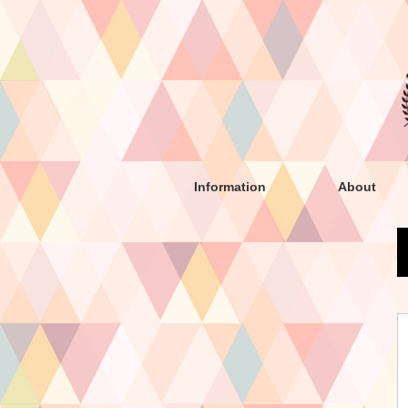
Information
About