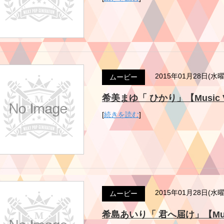
2015年01月28日(水
ムービー
希美まゆ「 ひかり」【Music Vide
[
続きを読む
]
2015年01月28日(水
ムービー
希島あいり「 君へ届け」【Music V