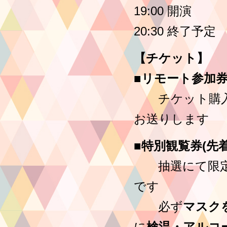
19:00 開演
20:30 終了予定
【チケット】
■リモート参加券：
チケット購入者
お送りします
■特別観覧券(先着
抽選にて限定2
です
必ず
マスク
に
検温・アルコ