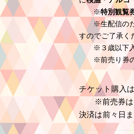
※
特別観覧
※生配信のため
すのでご了承く
※３歳以下入場
※前売り券の
チケット購入は
※前売券は公
決済は前々日ま