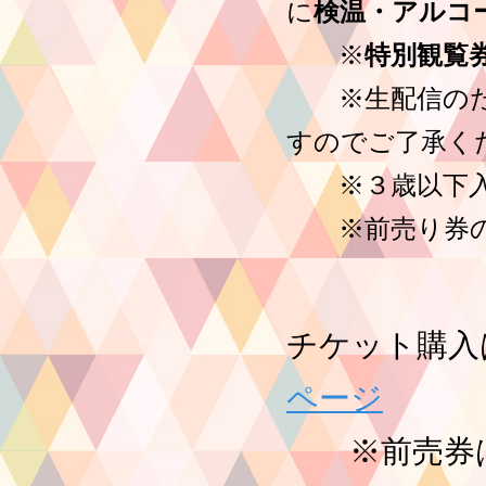
に
検温・アルコ
※
特別観覧
※生配信のため
すのでご了承く
※３歳以下入場
※前売り券の
チケット購入
ページ
※前売券は公