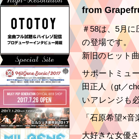
from Grap
＃58は、5月
の登場です。
新旧のヒット
サポートミュー
田正人（gt／
いアレンジも
「石原希望×音
大好きな女優