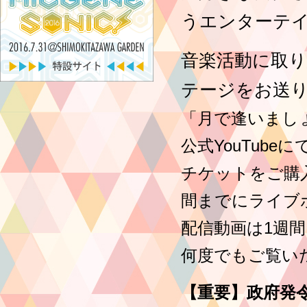
うエンターテ
音楽活動に取
テージをお送
「月で逢いましょ
公式YouTub
チケットをご購
間までにライブ
配信動画は1週
何度でもご覧い
【重要】
政府発