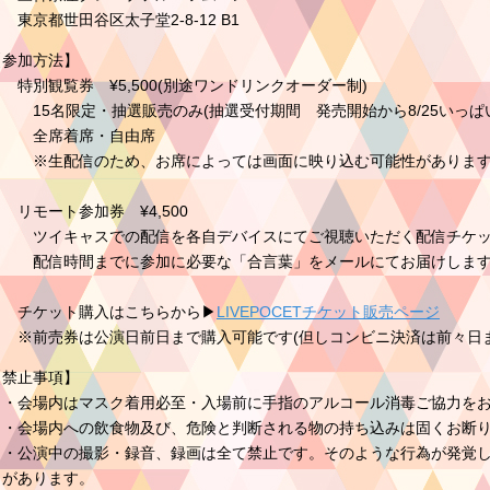
東京都世田谷区太子堂2-8-12 B1
【参加方法】
特別観覧券 ¥5,500(別途ワンドリンクオーダー制)
15名限定・抽選販売のみ(抽選受付期間 発売開始から8/25いっぱ
全席着席・自由席
※生配信のため、お席によっては画面に映り込む可能性がありま
リモート参加券 ¥4,500
ツイキャスでの配信を各自デバイスにてご視聴いただく配信チケッ
配信時間までに参加に必要な「合言葉」をメールにてお届けしま
チケット購入はこちらから▶︎
LIVEPOCETチケット販売ページ
※前売券は公演日前日まで購入可能です(但しコンビニ決済は前々日ま
【禁止事項】
・会場内はマスク着用必至・入場前に手指のアルコール消毒ご協力をお
・会場内への飲食物及び、危険と判断される物の持ち込みは固くお断
・公演中の撮影・録音、録画は全て禁止です。そのような行為が発覚し
とがあります。