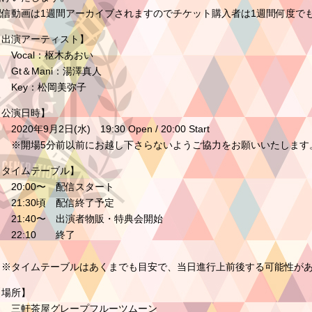
配信動画は1週間アーカイブされますのでチケット購入者は1週間何度で
【出演アーティスト】
Vocal：枢木あおい
Gt＆Mani：湯澤真人
Key：松岡美弥子
【公演日時】
020年9月2日(水) 19:30 Open / 20:00 Start
※開場5分前以前にお越し下さらないようご協力をお願いいたします
【タイムテーブル】
20:00〜 配信スタート
21:30頃 配信終了予定
21:40〜 出演者物販・特典会開始
22:10 終了
※タイムテーブルはあくまでも目安で、当日進行上前後する可能性が
【場所】
三軒茶屋グレープフルーツムーン