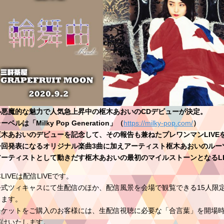
小悪魔的な魅力で人気急上昇中の枢木あおいのCDデビューが決定。
ーベルは「Milky Pop Generation」（
https://milky-pop.com/
）
枢木あおいのデビューを記念して、その報告も兼ねたプレワンマンLIVE
今回発表になるオリジナル楽曲3曲に加えアーティスト枢木あおいのルー
アーティストとして動きだす枢木あおいの最初のマイルストーンとなるLI
LIVEは配信LIVEです。
公式ツィキャスにて生配信のほか、配信風景を会場で観覧できる15人限
します。
チケットをご購入のお客様には、生配信視聴に必要な「合言葉」を開場
届けいたします。