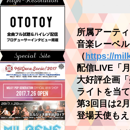
所属アーティ
音楽レーベル「Mi
（
https://mi
配信LIVE
大好評企画「
ライトを当て
第3回目は2
登場天使もえ