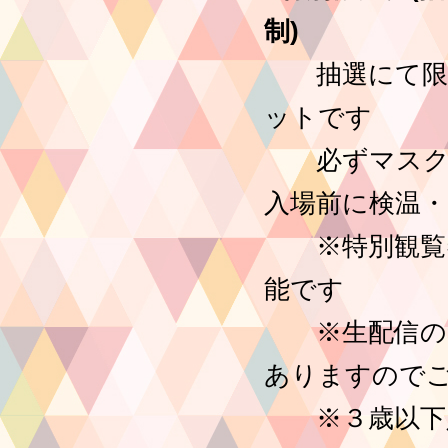
制)
抽選にて限定
ットです
必ずマスクを
入場前に検温
※特別観覧券
能です
※生配信のた
ありますので
※３歳以下入場