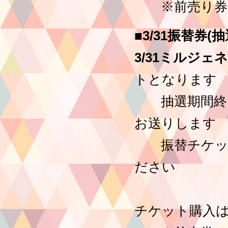
※前売り券の
■3/31振替券
3/31ミルジ
トとなります
抽選期間終了
お送りします
振替チケット
ださい
チケット購入は