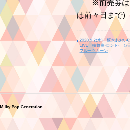
※前売券は公
は前々日まで)
2020.9.2(水)「枢木あお
LIVE 輪舞曲-ロンド-」
フルーツムーン
Milky Pop Generation