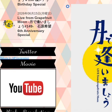
Birthday Special
2026年06月15日(月曜日)
Live from Grapefruit
Moon -月で逢いまし
ょう#149- 石原希望
6th Anniversary
Special
Tweets by MPGeneration