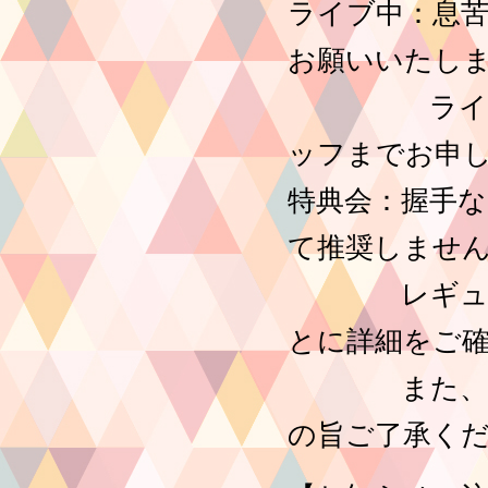
ライブ中：息
お願いいたし
ライブ中に
ッフまでお申
特典会：握手
て推奨しませ
レギュレー
とに詳細をご
また、特典
の旨ご了承く