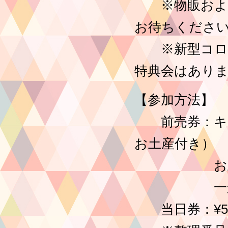
※物販および
お待ちくださ
※新型コロナ
特典会はあり
【参加方法】
前売券：キング
お土産付き）
お土産付前売
一般前売券 
当日券：¥5,