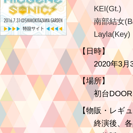
KEI(Gt.)
南部結女(Ba
Layla(Key)
【日時】
2020年3月31日
【場所】
初台DOORS
【物販・レギ
終演後、各出