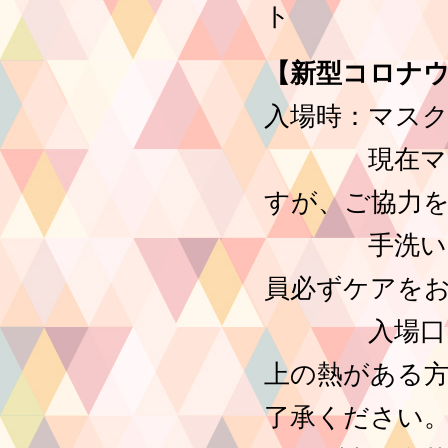
ト
【新型コロナ
入場時：マス
現在マスク
すが、ご協力
手洗いジェ
員必ずケアを
入場口にて非
上の熱がある
了承ください