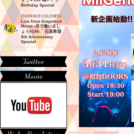
Birthday Special
2026年06月15日(月曜日)
Live from Grapefruit
Moon -月で逢いまし
ょう#149- 石原希望
6th Anniversary
Special
Tweets by MPGeneration