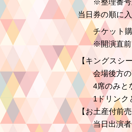
※整理番号順
当日券の順に入
チケット購入
※開演直前ま
【キングスシ
会場後方の高
4席のみとな
1ドリンクと
【お土産付前売
当日出演者全