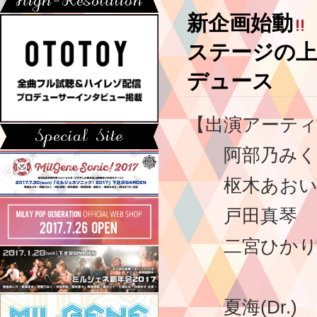
新企画始動
ステージの上
デュース
【出演アーテ
阿部乃みく
枢木あお
戸田真琴
二宮ひか
夏海(Dr.)