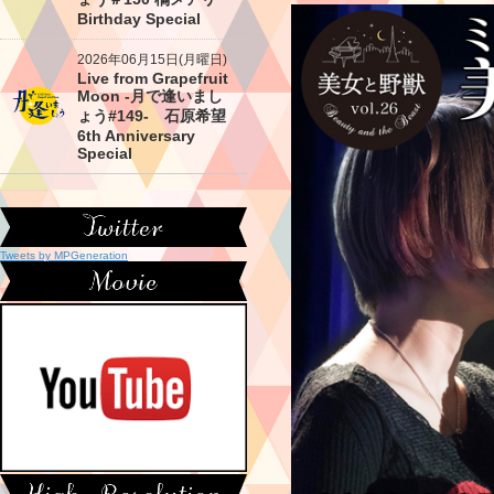
Birthday Special
2026年06月15日(月曜日)
Live from Grapefruit
Moon -月で逢いまし
ょう#149- 石原希望
6th Anniversary
Special
Tweets by MPGeneration