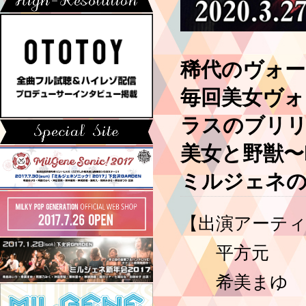
稀代のヴォー
毎回美女ヴォ
ラスのブリ
美女と野獣〜be
ミルジェネの
【出演アーテ
平方元
希美まゆ