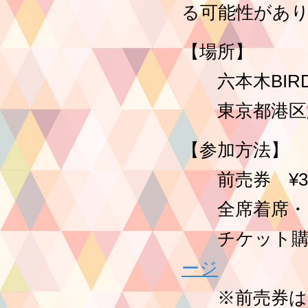
る可能性があ
【場所】
六本木BIRD
東京都港区六本木
【参加方法】
前売券 ¥3,5
全席着席・
チケット購入
ージ
※前売券は開