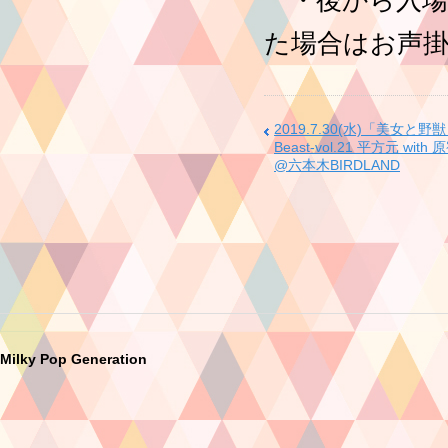
・後から入場
た場合はお声
2019.7.30(水)「美女と野獣 -B
Beast-vol.21 平方元 w
@六本木BIRDLAND
Milky Pop Generation