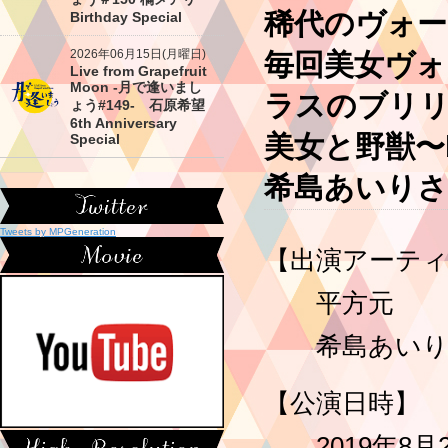
稀代のヴォー
Birthday Special
2026年06月15日(月曜日)
毎回美女ヴォ
Live from Grapefruit
Moon -月で逢いまし
ラスのブリ
ょう#149- 石原希望
6th Anniversary
美女と野獣〜be
Special
希島あいり
Tweets by MPGeneration
【出演アーテ
平方元
希島あい
【公演日時】
2019年8月20日(火