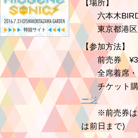
【場所】
六本木BIRD
東京都港区六本木
【参加方法】
前売券 ¥3,5
全席着席・
チケット購入
ージ
※前売券は開
は前日まで)