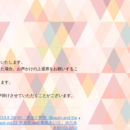
りいたします。
た場合、お声かけの上退席をお願いするこ
します。
声掛けさせていただくことがございます。
019.8.20(水)「美女と野獣 -Beauty and the
east-vol.22 平方元 with 希島あいり」@六本
木BIRDLAND