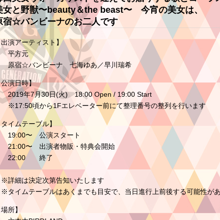
美女と野獣〜beauty＆the beast〜 今宵の美女は、
原宿☆バンビーナのお二人です
【出演アーティスト】
平方元
原宿☆バンビーナ 七海ゆあ／早川瑞希
【公演日時】
019年7月30日(火) 18:00 Open / 19:00 Start
※17:50頃から1Fエレベーター前にて整理番号の整列を行います
【タイムテーブル】
19:00〜 公演スタート
21:00〜 出演者物販・特典会開始
22:00 終了
※詳細は決定次第告知いたします
※タイムテーブルはあくまでも目安で、当日進行上前後する可能性が
【場所】