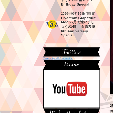
Birthday Special
2026年06月15日(月曜日)
Live from Grapefruit
Moon -月で逢いまし
ょう#149- 石原希望
6th Anniversary
Special
Tweets by MPGeneration