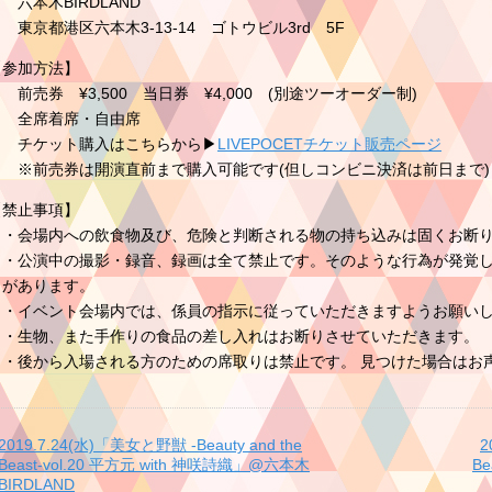
六本木BIRDLAND
東京都港区六本木3-13-14 ゴトウビル3rd 5F
【参加方法】
売券 ¥3,500 当日券 ¥4,000 (別途ツーオーダー制)
全席着席・自由席
チケット購入はこちらから▶︎
LIVEPOCETチケット販売ページ
※前売券は開演直前まで購入可能です(但しコンビニ決済は前日まで)
【禁止事項】
・会場内への飲食物及び、危険と判断される物の持ち込みは固くお断
・公演中の撮影・録音、録画は全て禁止です。そのような行為が発覚し
とがあります。
・イベント会場内では、係員の指示に従っていただきますようお願い
・生物、また手作りの食品の差し入れはお断りさせていただきます。
・後から入場される方のための席取りは禁止です。 見つけた場合はお
2019.7.24(水)「美女と野獣 -Beauty and the
2
Beast-vol.20 平方元 with 神咲詩織」@六本木
B
BIRDLAND