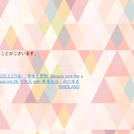
くことがございます。
020.3.27(金)「美女と野獣 -Beauty and the
east-vol.26 平方元 with 希美まゆ」@六本木
BIRDLAND