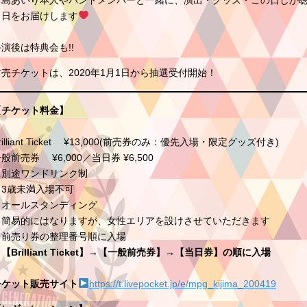
希島あいり本人やバンドメンバーと一緒に、演出・グッズ・この日しか
１日をお届けします
演後は特典会も!!
前売チケットは、2020年1月1日から抽選受付開始！
【チケット料金】
rilliant Ticket ¥13,000(前売券のみ：優先入場・限定グッズ付き)
般前売券 ¥6,000／当日券 ¥6,500
※別途ワンドリンク制
※3歳未満入場不可
※オールスタンディング
※簡易的にはなりますが、女性エリアを設けさせていただきます
※前売り券の整理番号順に入場
Brilliant Ticket】→【一般前売券】→【当日券】の順に入場
チケット販売サイト
https://t.livepocket.jp/e/mpg_kijima_200419