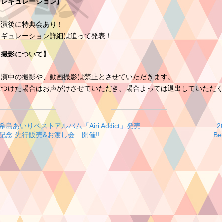
【レギュレーション】
終演後に特典会あり！
レギュレーション詳細は追って発表！
【撮影について】
公演中の撮影や、動画撮影は禁止とさせていただきます。
見つけた場合はお声がけさせていただき、場合よっては退出していただ
希島あいりベストアルバム「Airi Addict」発売
2
記念 先行販売&お渡し会 開催!!
B