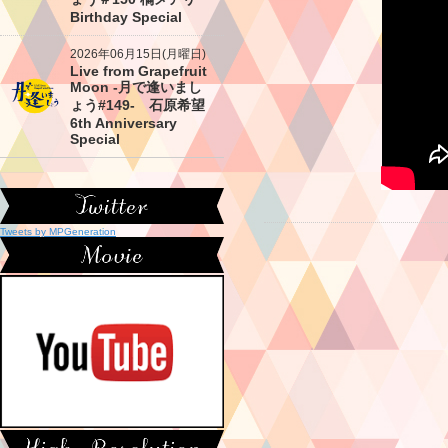
Birthday Special
2026年06月15日(月曜日)
Live from Grapefruit
Moon -月で逢いまし
ょう#149- 石原希望
6th Anniversary
Special
Tweets by MPGeneration