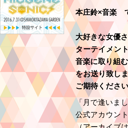
本庄鈴×音楽 
大好きな女優
ターテイメン
音楽に取り組
をお送り致し
ご期待くださ
「月で逢いまし
公式アカウント
（アーカイブは