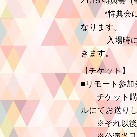
21:15 特典
*特典会にご
なります。
入場時に確認
きます。
【チケット】
■リモート参加券：
チケット購入
ルにてお送り
※それ以後に
※公演当日16