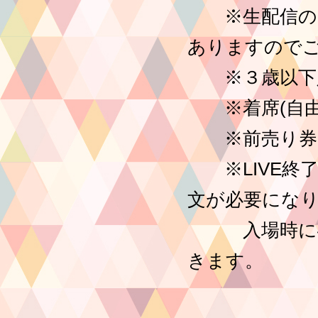
※生配信のた
ありますので
※３歳以下
※着席(自由
※前売り券の
※LIVE終了
文が必要にな
入場時に確認
きます。