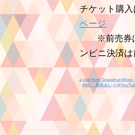
チケット購入
ページ
※前売券は
ンビニ決済は
Live from Grapefruit 
#60- 希島あいり@YouTu