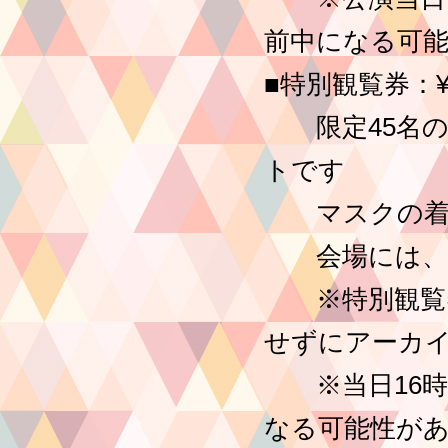
前中になる可
■特別観覧券：¥
限定45名の
トです
マスクの着用
会場には、体
※特別観覧券
せずにアーカ
※当日16時
なる可能性が