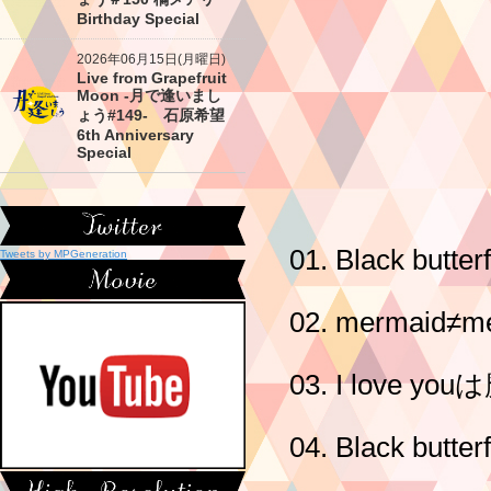
Birthday Special
2026年06月15日(月曜日)
Live from Grapefruit
Moon -月で逢いまし
ょう#149- 石原希望
6th Anniversary
Special
01. Black butterf
Tweets by MPGeneration
02. mermaid≠m
03. I love 
04. Black butter