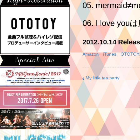
05. mermaid≠me
06. I love yo
2012.10.14 Rel
Amazon
iTunes
OTOTO
My little tea party