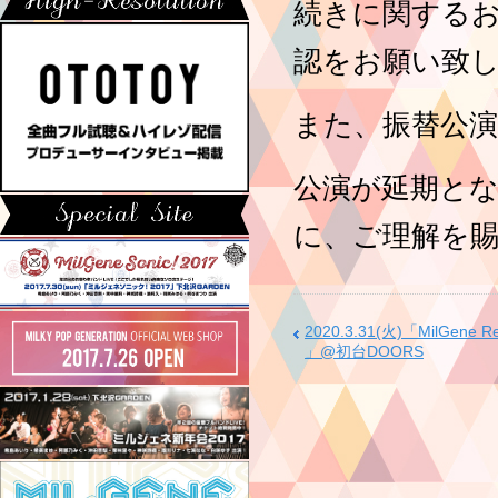
続きに関する
認をお願い致
また、振替公
公演が延期と
に、ご理解を
2020.3.31(火)「MilGene Rev
」@初台DOORS