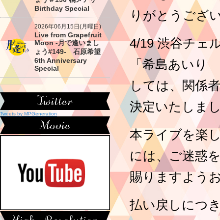
Birthday Special
りがとうござ
2026年06月15日(月曜日)
Live from Grapefruit
4/19 渋谷
Moon -月で逢いまし
ょう#149- 石原希望
6th Anniversary
「希島あいり 4t
Special
しては、関係
決定いたしま
Tweets by MPGeneration
本ライブを楽
には、ご迷惑
賜りますよう
払い戻しにつ