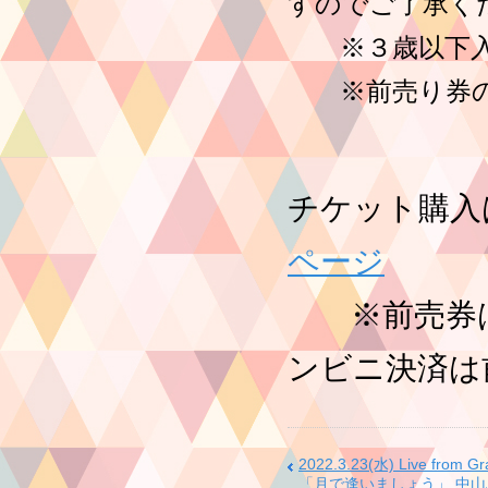
すのでご了承く
※３歳以下入場
※前売り券の
チケット購入
ページ
※前売券は公
ンビニ決済は
2022.3.23(水) Live from Gr
「月で逢いましょう」 中山ふ