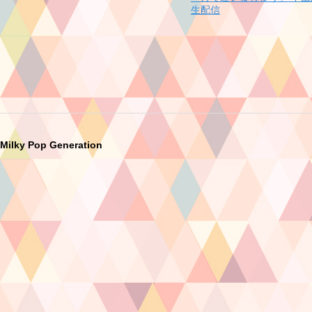
生配信
Milky Pop Generation