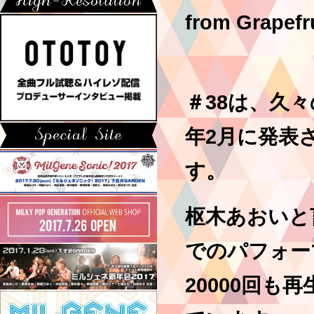
from Grap
＃38は、久
年2月に発表
す。
枢木あおいと
でのパフォー
20000回