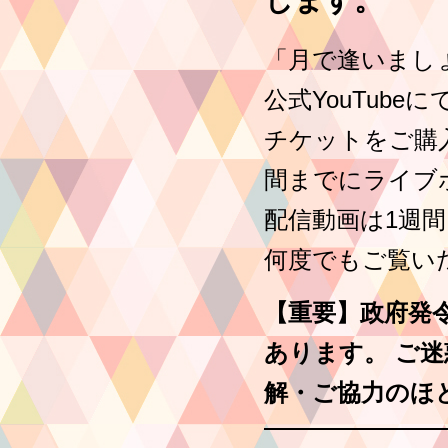
「月で逢いましょ
公式YouTub
チケットをご購
間までにライブ
配信動画は1週
何度でもご覧い
【重要】
政府発
あります。 ご
解・ご協力のほ