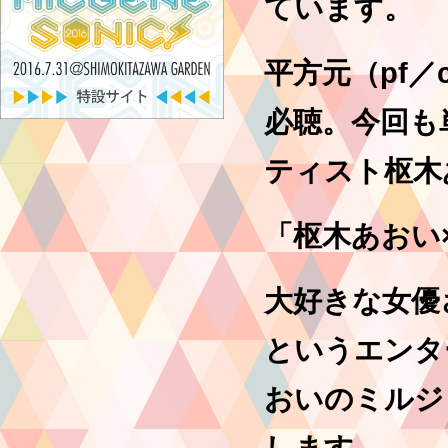
ています。
平方元（pf／
必聴。今回も
ティスト枢木
「枢木あおい
大好きな女優
というエンタ
おいのミルジ
します。