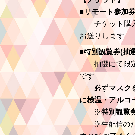
■リモート参加券：
チケット購入者
お送りします
■特別観覧券(抽選
抽選にて限定2
です
必ず
マスク
に
検温・アルコ
※
特別観覧
※生配信のため