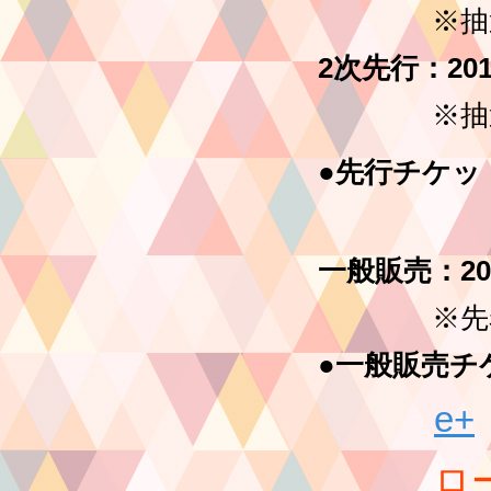
※抽選・お
2次先行：
20
※抽選・お
●先行チケ
一般販売：
2
※先着順・
●一般販売チ
e+
ローソンチケ