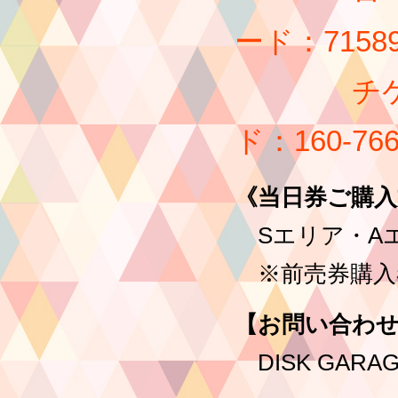
ード：71589
チケットぴあ
ド：160-766
《当日券ご購入
Sエリア・A
※前売券購入
【お問い合わ
DISK GARAGE