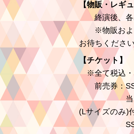
【物販・レギ
終演後、各出
※物販および
お待ちくださ
【チケット】
※全て税込・
前売券：SSエ
当日出演者
(Lサイズのみ)
SSエリアチ