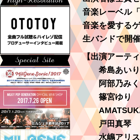
音楽レーベル
音楽を愛する
生バンドで開催
【出演アーテ
希島あい
阿部乃みく
篠宮ゆり
AMATSUK
戸田真琴
水嶋アリ