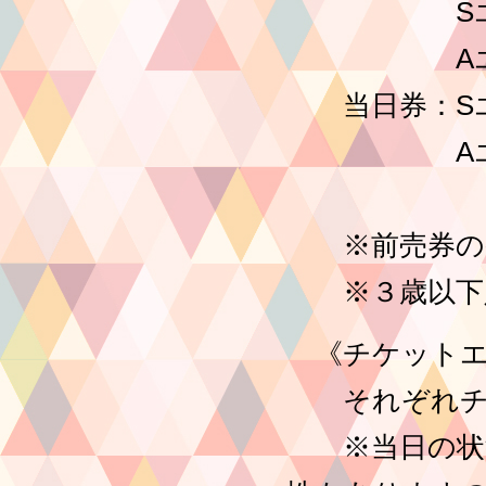
Sエリアチ
Aエリアチ
当日券：Sエリ
Aエリアチ
※前売券の整
※３歳以下
《チケットエ
それぞれチケ
※当日の状況