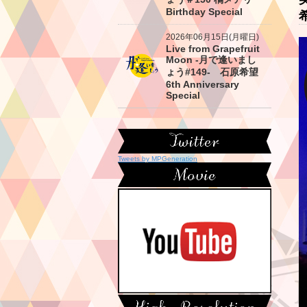
Birthday Special
2026年06月15日(月曜日)
Live from Grapefruit
Moon -月で逢いまし
ょう#149- 石原希望
6th Anniversary
Special
Tweets by MPGeneration