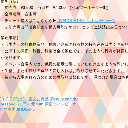
【参加方法】
売券 ¥3,500 当日券 ¥4,000 (別途ツーオーダー制)
全席着席・自由席
チケット購入はこちらから▶︎
LIVEPOCETチケット販売
ページ
※前売券は開演直前まで購入可能です(但しコンビニ決済は前日まで)
【禁止事項】
・会場内への飲食物及び、危険と判断される物の持ち込みは固くお断
・公演中の撮影・録音、録画は全て禁止です。そのような行為が発覚し
とがあります。
・イベント会場内では、係員の指示に従っていただきますようお願い
・生物、また手作りの食品の差し入れはお断りさせていただきます。
・後から入場される方のための席取りは禁止です。 見つけた場合はお
2019.7.30(水)「美女と野獣 -Beauty and the
Beast-vol.21 平方元 with 原宿☆バンビーナ」
@六本木BIRDLAND