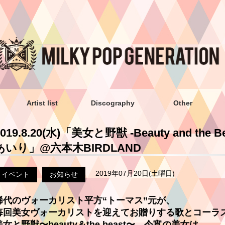
Artist list
Discography
Other
2019.8.20(水)「美女と野獣 -Beauty and the B
あいり」@六本木BIRDLAND
2019年07月20日(土曜日)
イベント
お知らせ
稀代のヴォーカリスト平方“トーマス”元が、
毎回美女ヴォーカリストを迎えてお贈りする歌とコーラ
美女と野獣〜beauty＆the beast〜 今宵の美女は、