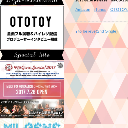
2013.08.30 Release MPCD-1
Amazon
iTunes
OTOTO
to believe(2nd Single)