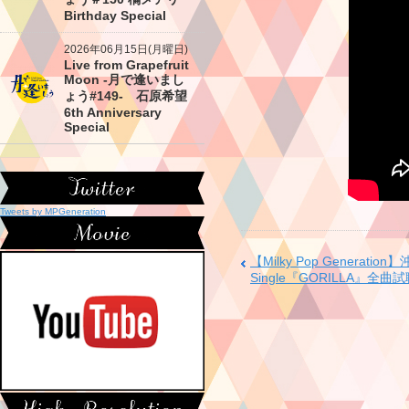
Birthday Special
2026年06月15日(月曜日)
Live from Grapefruit
Moon -月で逢いまし
ょう#149- 石原希望
6th Anniversary
Special
Tweets by MPGeneration
【Milky Pop Generation
Single『GORILLA』全